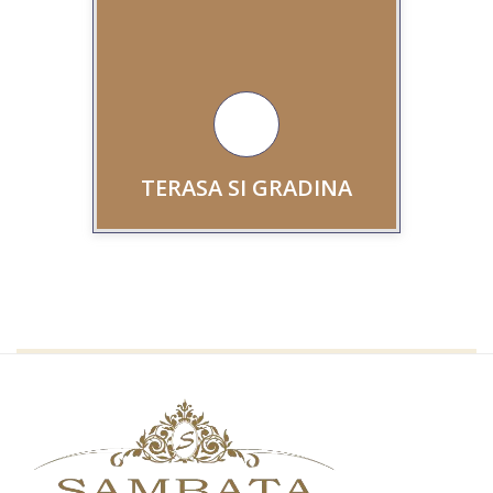
TERASA SI GRADINA